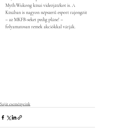
Myth:Wukong kínai videójátékot is. A 
Kínában is nagyon népszerű esport rajongóit 
– az MKFB-seket pedig pláne! – 
folyamatosan remek akciókkal várják.
Saját eseményeink