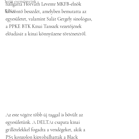
Saját eseményeink
hallgatta Horváth Levente MKFB-elnök 
KÍNA
köszöntő beszédét, amelyben bemutatta az 
egyesületet, valamint Salát Gergely sinológus, 
a PPKE BTK Kínai Tanszék vezetőjének 
előadását a kínai könnyűzene történetéről. 
Az este végére több új taggal is bővült az 
egyesületünk. A DELTA1 csapata kínai 
grillételekkel fogadta a vendégeket, akik a 
PS5 konzolon kipróbálhatták a Black 