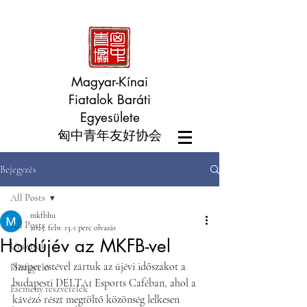
Magyar-Kínai
Fiatalok Baráti
Egyesülete
匈中青年友好协会
Bejegyzés
All Posts
mkfbhu
All Posts
2025. febr. 13.
1 perc olvasás
Holdújév az MKFB-vel
Utazások
Szuper estével zártuk az újévi időszakot a 
Hírfigyelő
budapesti DELTA1 Esports Caféban, ahol a 
Esemény részvételek
kávézó részt megtöltő közönség lelkesen 