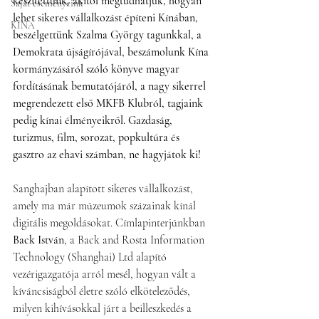
készítettünk, akitől megtudhatjuk, hogyan 
Saját eseményeink
lehet sikeres vállalkozást építeni Kínában, 
KÍNA
beszélgettünk Szalma György tagunkkal, a 
Demokrata újságírójával, beszámolunk Kína 
kormányzásáról szóló könyve magyar 
fordításának bemutatójáról, a nagy sikerrel 
megrendezett első MKFB Klubról, tagjaink 
pedig kínai élményeikről. Gazdaság, 
turizmus, film, sorozat, popkultúra és 
gasztro az ehavi számban, ne hagyjátok ki!
Sanghajban alapított sikeres vállalkozást, 
amely ma már múzeumok százainak kínál 
digitális megoldásokat. Címlapinterjúnkban 
Back István
, a Back and Rosta Information 
Technology (Shanghai) Ltd alapító 
vezérigazgatója arról mesél, hogyan vált a 
kíváncsiságból életre szóló elköteleződés, 
milyen kihívásokkal járt a beilleszkedés a 