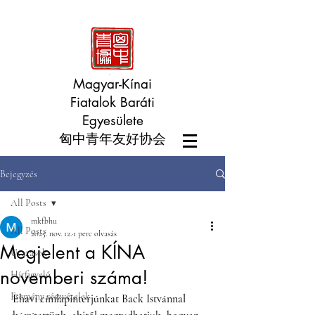
Magyar-Kínai
Fiatalok Baráti
Egyesülete
匈中青年友好协会
Bejegyzés
All Posts
mkfbhu
All Posts
2025. nov. 12.
1 perc olvasás
Megjelent a KÍNA
Utazások
novemberi száma!
Hírfigyelő
Esemény részvételek
Ehavi címlapinterjúnkat Back Istvánnal 