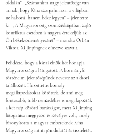
oldalán”.  „Számunkra nagy jelentősége van 
annak, hogy Kína szorgalmazza: a világban 
ne háború, hanem béke legyen” – jelentette 
ki.  „A Magyarország szomszédságában zajló 
konfliktus esetében is nagyra értékeljük az 
Ön békekezdeményezését” – mondta Orbán 
Viktor, Xi Jinpingnek címezve szavait.
Felidézte, hogy a kínai elnök két hónapja 
Magyarországra látogatott. A kormányfő 
történelmi jelentőségűnek nevezte az akkori 
találkozót. Hozzátette: komoly 
megállapodásokat kötöttek, de ami még 
fontosabb, több nemzedékre is megalapozták 
a két nép közötti barátságot, mert Xi Jinping 
látogatása meggyőző és szívélyes volt, amely 
bizonyította a magyar embereknek Kína 
Magyarország iránti jóindulatát és tiszteletét.