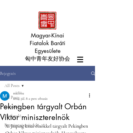
Magyar-Kínai
Fiatalok Baráti
Egyesülete
匈中青年友好协会
Bejegyzés
All Posts
mkfbhu
All Posts
2024. júl. 8.
2 perc olvasás
Pekingben tárgyalt Orbán
Utazások
Viktor miniszterelnök
Hírfigyelő
Esemény részvételek
Xi Jinping kínai elnökkel tárgyalt Pekingben 