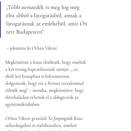
„Több nemzedék is meg fog még 
élni abból a látogatásból, annak a 
látogatásnak az emlékéből, amit Ön 
tett Budapesten”
 – jelentette ki Orbán Viktor.
Megköszönte a kínai elnöknek, hogy emelték 
a két ország kapcsolatainak szintjét. „Az 
eltelt két hónapban is folyamatosan 
dolgoztunk, hogy ezt a formát tartalommal 
töltsük meg” – mondta, megköszönve, hogy 
előrehaladást érhettek el a delegációik az 
együttműködésben.
Orbán Viktor gratulált Xi Jinpingnek Kína 
szilárdságához és stabilitásához, amelyet 