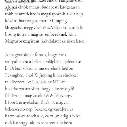
Orbán Viktor miniszterelnök. Hangsúlyozta, 
Saját eseményeink
a kínai elnök májusi budapesti látogatásán 
KÍNA
több nemzedékre is megalapozták a két nép 
közötti barátságot, mert Xi Jinping 
látogatása meggyőző és szívélyes volt, amely 
bizonyította a magyar embereknek Kína 
Magyarország iránti jóindulatát és tiszteletét.
A magyaroknak fontos, hogy Kína 
szorgalmazza a békét a világban – jelentette 
ki Orbán Viktor miniszterelnök hétfőn 
Pekingben, ahol Xi Jinping kínai elnökkel 
találkozott. Az 
Eurázsia
 az MTI-re 
hivatkozva arról írt, hogy a kormányfő 
felidézte, a magyarok két és fél éve egy 
háború árnyékában élnek. A magyar 
békeszerető nép. Békére, egyensúlyra és 
harmóniára törekszik, ezért „mindig a béke 
oldalán vagyunk, és sohasem a háború 