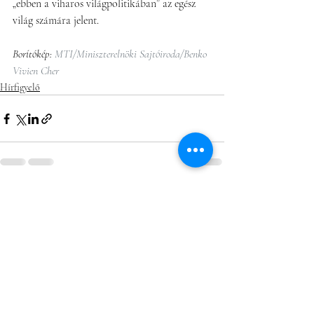
„ebben a viharos világpolitikában” az egész 
világ számára jelent.
Borítókép: 
MTI/Miniszterelnöki Sajtóiroda/Benko 
Vivien Cher
Hírfigyelő
Friss bejegyzések
Az összes megtekintése