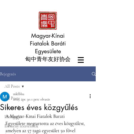
Magyar-Kínai
Fiatalok Baráti
Egyesülete
匈中青年友好协会
Bejegyzés
All Posts
mkfbhu
All Posts
2025. ápr. 30.
1 perc olvasás
Sikeres éves közgyűlés
Utazások
A Magyar-Kínai Fiatalok Baráti 
Hírfigyelő
Egyesülete megtartotta az éves közgyűlést, 
Esemény részvételek
amelyen az 57 tagú egyesület 50 fővel 