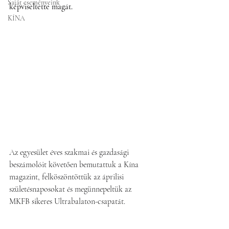
Saját eseményeink
képviseltette magát. 
KÍNA
Az egyesület éves szakmai és gazdasági 
beszámolóit követően bemutattuk a Kína 
magazint, felköszöntöttük az áprilisi 
születésnaposokat és megünnepeltük az 
MKFB sikeres Ultrabalaton-csapatát. 