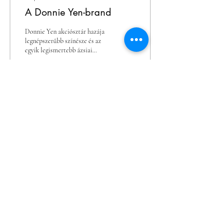
A Donnie Yen-brand
Donnie Yen akciósztár hazája
legnépszerűbb színésze és az
egyik legismertebb ázsiai
színész Nyugaton. Hongkongi,
majd kínai harcművészeti...
17
0
www.mkfbe.com
mkfbhu@gmail.com