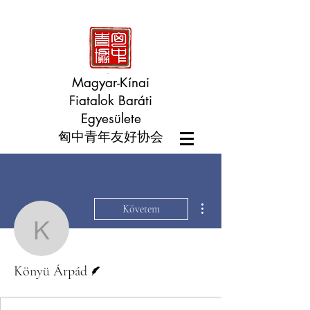
Magyar-Kínai
Fiatalok Baráti
Egyesülete
匈中青年友好协会
További műveletek
Követem
Könyü Árpád
Szerző
Könyü Árpád