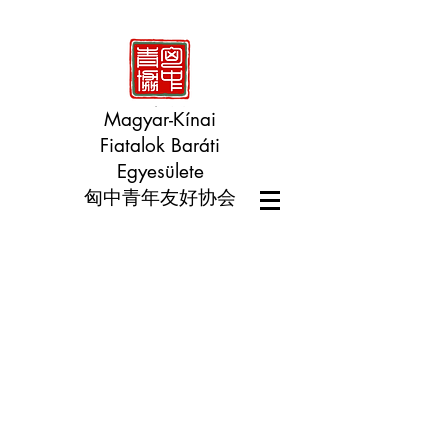
Magyar-Kínai
Fiatalok Baráti
Egyesülete
匈中青年友好协会