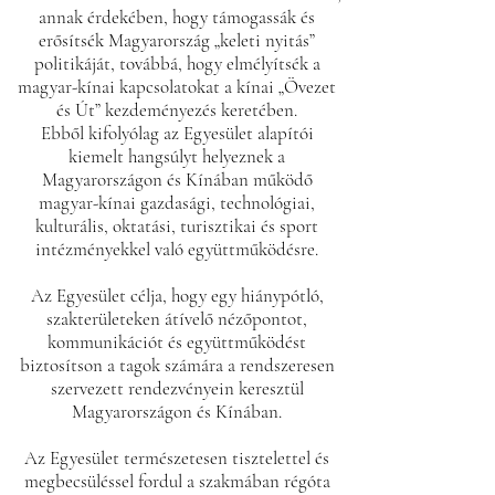
annak érdekében, hogy támogassák és
erősítsék Magyarország „keleti nyitás”
politikáját, továbbá, hogy elmélyítsék a
magyar-kínai kapcsolatokat a kínai „Övezet
és Út” kezdeményezés keretében.
Ebből kifolyólag az Egyesület alapítói
kiemelt hangsúlyt helyeznek a
Magyarországon és Kínában működő
magyar-kínai gazdasági, technológiai,
kulturális, oktatási, turisztikai és sport
intézményekkel való együttműködésre.
Az Egyesület célja, hogy egy hiánypótló,
szakterületeken átívelő nézőpontot,
kommunikációt és együttműködést
biztosítson a tagok számára a rendszeresen
szervezett rendezvényein keresztül
Magyarországon és Kínában.
Az Egyesület természetesen tisztelettel és
megbecsüléssel fordul a szakmában régóta