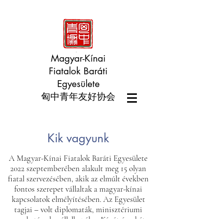
Magyar-Kínai
Fiatalok Baráti
Egyesülete
匈中青年友好协会
Kik vagyunk
A Magyar-Kínai Fiatalok Baráti Egyesülete
2022 szeptemberében alakult meg 15 olyan
fiatal szervezésében, akik az elmúlt években
fontos szerepet vállaltak a magyar-kínai
kapcsolatok elmélyítésében. Az Egyesület
tagjai – volt diplomaták, minisztériumi