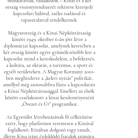
munkatársak, vállalkozók – Kínát és a két
ország viszonyrendszerét tekintve kiterjedt
kapcsolati hálóval, széles tudással és
tapasztalattal rendelkeznek.
Magyarország és a Kínai Népköztársaság
között 1949. október 6-án jött létre a
diplomáciai kapcsolat, amelynek keretében a
két ország között egyre gyümölcsözőbb lett a
kapcsolat mind a kereskedelem, a befektetés,
a kultúra, az oktatás, a turizmus, a sport és
egyéb területeken. A Magyar Kormány 2010-
ben meghirdette a „keleti nyitás” politikát,
amellyel még szorosabbra fűzte a kapcsolatait
a Kínai Népköztársasággal. Emellett az elsők
között csatlakozott a kínai kezdeményezésű
„Övezet és Út” programhoz.
Az Egyesület létrehozásának fő célkitűzése
ezért, hogy platformot teremtsen a Kínával
foglalkozó, Kínában dolgozó vagy tanult,
illetve Kína iránt érdeklődő fiatalok számára,