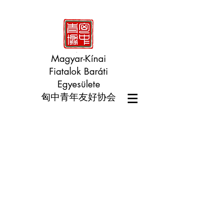
Magyar-Kínai
Fiatalok Baráti
Egyesülete
匈中青年友好协会