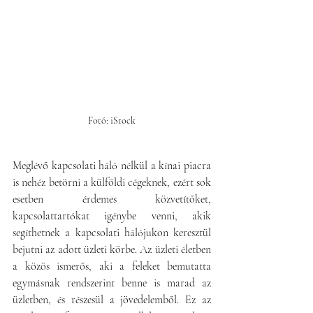
Fotó: iStock
Meglévő kapcsolati háló nélkül a kínai piacra 
is nehéz betörni a külföldi cégeknek, ezért sok 
esetben érdemes közvetítőket, 
kapcsolattartókat igénybe venni, akik 
segíthetnek a kapcsolati hálójukon keresztül 
bejutni az adott üzleti körbe. Az üzleti életben 
a közös ismerős, aki a feleket bemutatta 
egymásnak rendszerint benne is marad az 
üzletben, és részesül a jövedelemből. Ez az 