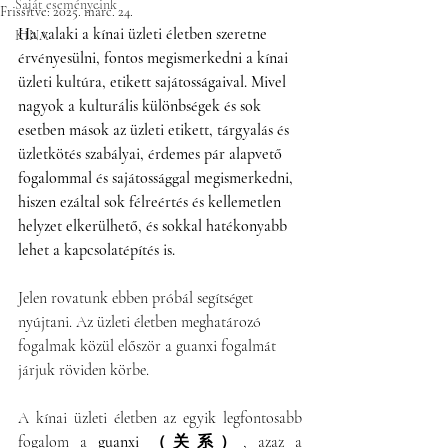
Saját eseményeink
Frissítve:
2025. márc. 24.
Ha valaki a kínai üzleti életben szeretne 
KÍNA
érvényesülni, fontos megismerkedni a kínai 
üzleti kultúra, etikett sajátosságaival. Mivel 
nagyok a kulturális különbségek és sok 
esetben mások az üzleti etikett, tárgyalás és 
üzletkötés szabályai, érdemes pár alapvető 
fogalommal és sajátossággal megismerkedni, 
hiszen ezáltal sok félreértés és kellemetlen 
helyzet elkerülhető, és sokkal hatékonyabb 
lehet a kapcsolatépítés is.
Jelen rovatunk ebben próbál segítséget 
nyújtani. Az üzleti életben meghatározó 
fogalmak közül először a guanxi fogalmát 
járjuk röviden körbe.
A kínai üzleti életben az egyik legfontosabb 
fogalom a 
guanxi （关系）
, azaz a 