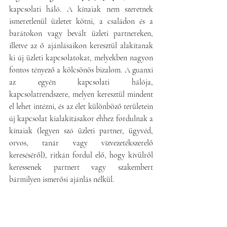
kapcsolati háló. A kínaiak nem szeretnek 
ismeretlenül üzletet kötni, a családon és a 
barátokon vagy bevált üzleti partnereken, 
illetve az ő ajánlásaikon keresztül alakítanak 
ki új üzleti kapcsolatokat, melyekben nagyon 
fontos tényező a kölcsönös bizalom. A guanxi 
az egyén kapcsolati hálója, 
kapcsolatrendszere, melyen keresztül mindent 
el lehet intézni, és az élet különböző területein 
új kapcsolat kialakításakor ehhez fordulnak a 
kínaiak (legyen szó üzleti partner, ügyvéd, 
orvos, tanár vagy vízvezetékszerelő 
kereséséről), ritkán fordul elő, hogy kívülről 
keressenek partnert vagy szakembert 
bármilyen ismerősi ajánlás nélkül.