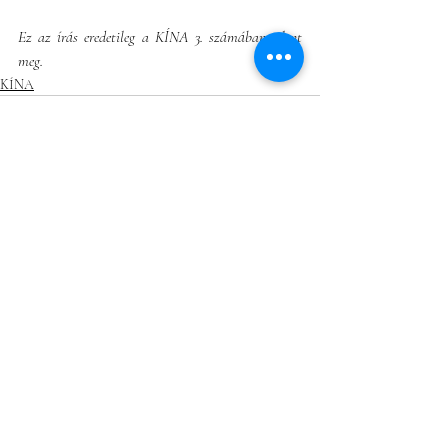
Ez az írás eredetileg a KÍNA 3. számában jelent 
meg.
KÍNA
Friss bejegyzések
Az összes megtekintése