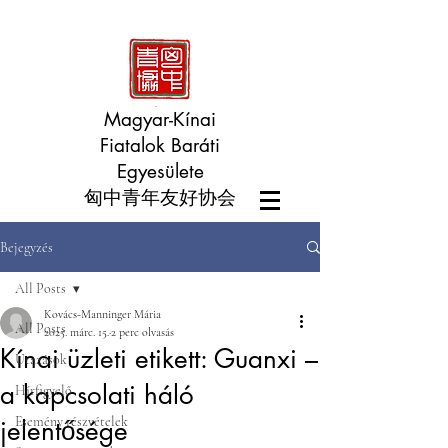
Magyar-Kínai
Fiatalok Baráti
Egyesülete
匈中青年友好协会
Bejegyzés
All Posts
Kovács-Manninger Mária
All Posts
2025. márc. 15.
2 perc olvasás
Kínai üzleti etikett: Guanxi –
Utazások
a kapcsolati háló
Hírfigyelő
Esemény részvételek
jelentősége