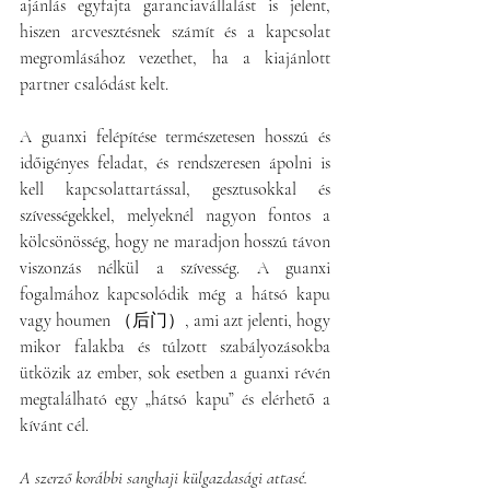
ajánlás egyfajta garanciavállalást is jelent, 
hiszen arcvesztésnek számít és a kapcsolat 
megromlásához vezethet, ha a kiajánlott 
partner csalódást kelt.
A guanxi felépítése természetesen hosszú és 
időigényes feladat, és rendszeresen ápolni is 
kell kapcsolattartással, gesztusokkal és 
szívességekkel, melyeknél nagyon fontos a 
kölcsönösség, hogy ne maradjon hosszú távon 
viszonzás nélkül a szívesség. A guanxi 
fogalmához kapcsolódik még a hátsó kapu 
vagy houmen （后门）, ami azt jelenti, hogy 
mikor falakba és túlzott szabályozásokba 
ütközik az ember, sok esetben a guanxi révén 
megtalálható egy „hátsó kapu” és elérhető a 
kívánt cél. 
A szerző korábbi sanghaji külgazdasági attasé.